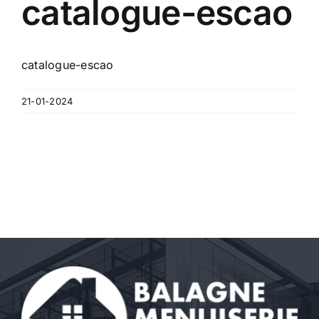
catalogue-escao
Contact
A propos
catalogue-escao
Clients
21-01-2024