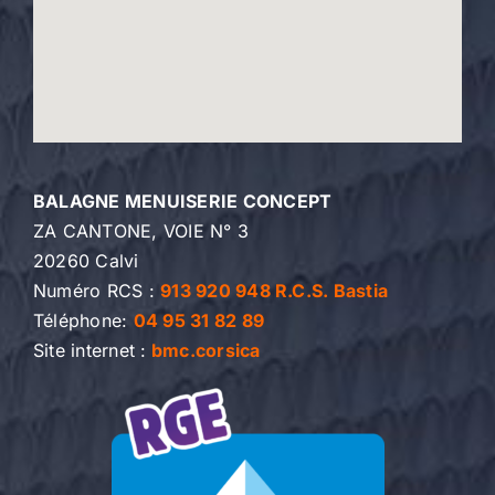
BALAGNE MENUISERIE CONCEPT
ZA CANTONE, VOIE N° 3
20260 Calvi
Numéro RCS :
913 920 948 R.C.S. Bastia
Téléphone:
04 95 31 82 89
Site internet :
bmc.corsica