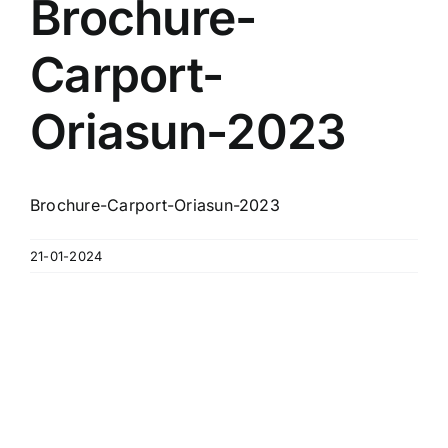
Brochure-
Contact
Carport-
A propos
Oriasun-2023
Clients
Brochure-Carport-Oriasun-2023
21-01-2024