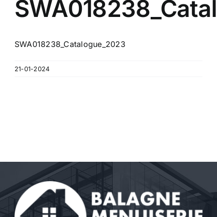
SWA018238_Cata
Contact
A propos
SWA018238_Catalogue_2023
Clients
21-01-2024