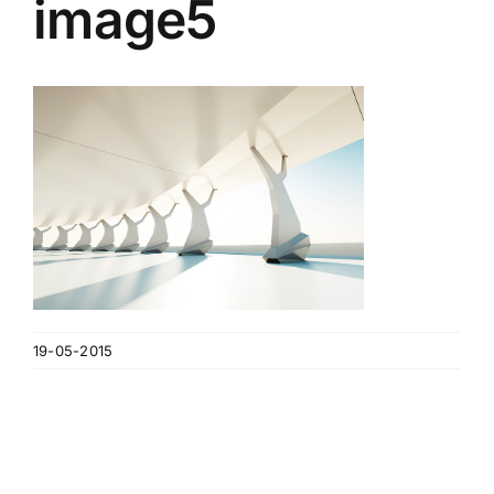
image5
Contact
A propos
Clients
19-05-2015