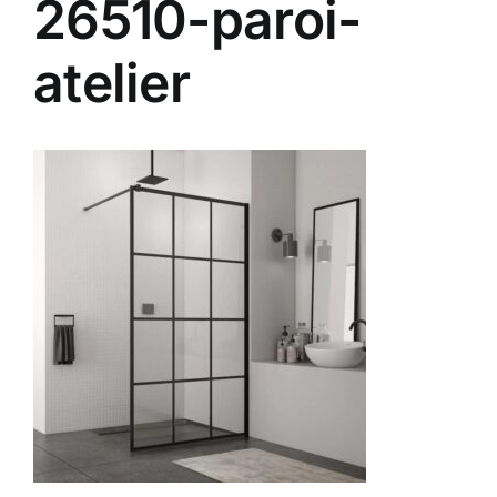
26510-paroi-
Contact
atelier
A propos
Clients