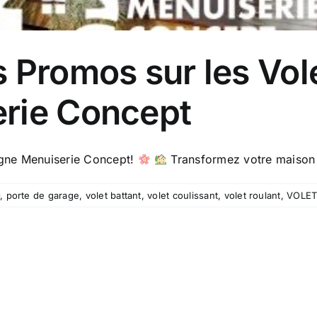
 Promos sur les Vol
rie Concept
agne Menuiserie Concept!
Transformez votre maison e
O
,
porte de garage
,
volet battant
,
volet coulissant
,
volet roulant
,
VOLE