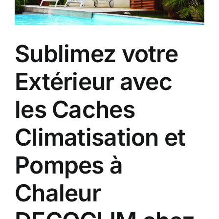
Contact
A propos
Sublimez votre
Clients
Extérieur avec
les Caches
Climatisation et
Pompes à
Chaleur