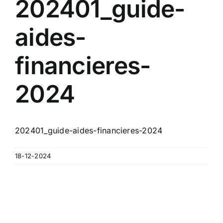
202401_guide-
Contact
aides-
A propos
financieres-
Clients
2024
202401_guide-aides-financieres-2024
18-12-2024