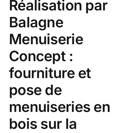
Réalisation par
Contact
Balagne
A propos
Menuiserie
Clients
Concept :
fourniture et
pose de
menuiseries en
bois sur la