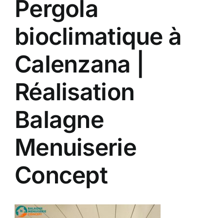
Pergola
Contact
bioclimatique à
A propos
Calenzana |
Clients
Réalisation
Balagne
Menuiserie
Concept