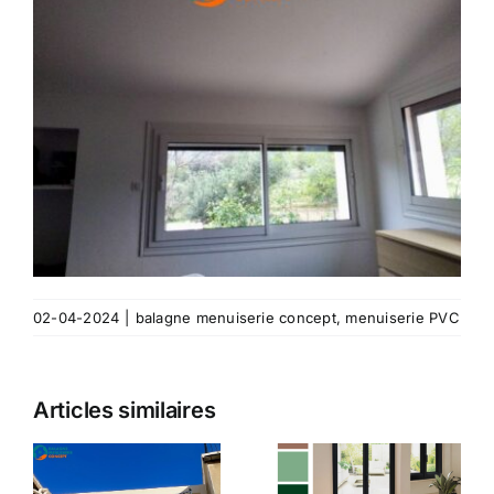
02-04-2024
|
balagne menuiserie concept
,
menuiserie PVC
Fenêtres
Articles similaires
n
PVC en
Protégez
couleur en
votre
Corse :