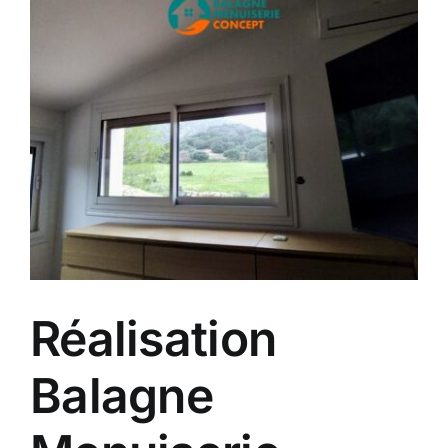
Voir
Contact
l'image
agrandie
A propos
Clients
Réalisation
Balagne