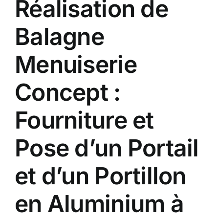
Réalisation de
Contact
Balagne
A propos
Menuiserie
Clients
Concept :
Fourniture et
Pose d’un Portail
et d’un Portillon
en Aluminium à