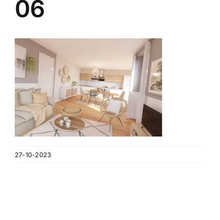
06
Contact
A propos
Clients
27-10-2023