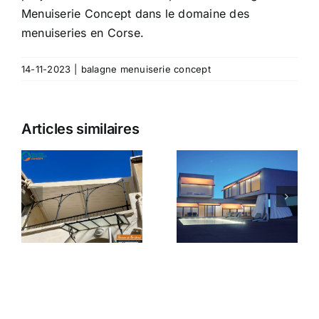
Menuiserie Concept dans le domaine des
menuiseries en Corse.
14-11-2023
|
balagne menuiserie concept
Articles similaires
n
Balagne
Protégez
Menuiserie
votre
Concept,
que
maison du
votre
soleil avec
spécialiste
Balagne
de la
a
Menuiserie
protection
-
Concept
solaire en
Corse