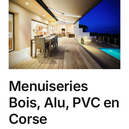
Voir
Contact
l'image
agrandie
A propos
Clients
Menuiseries
Bois, Alu, PVC en
Corse