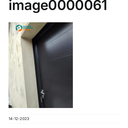
image0000061
Contact
A propos
Clients
14-12-2023