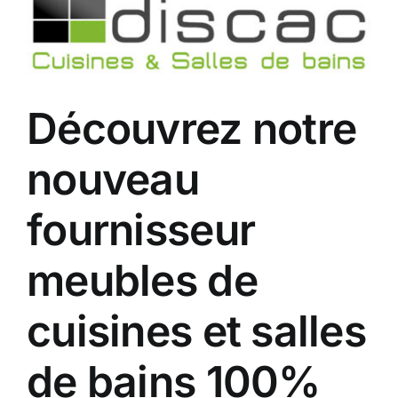
Voir
Contact
l'image
agrandie
A propos
Découvrez notre
Clients
nouveau
fournisseur
meubles de
cuisines et salles
de bains 100%