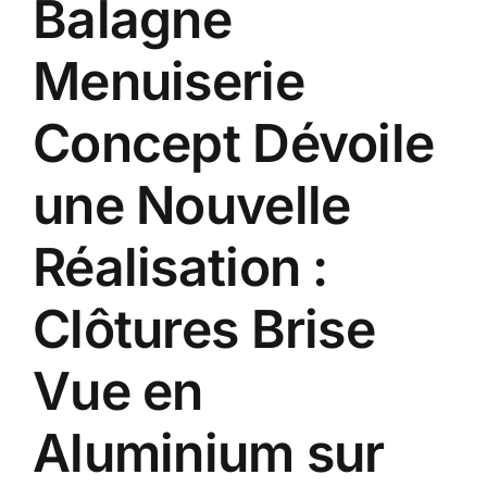
Balagne
Contact
Menuiserie
A propos
Concept Dévoile
Clients
une Nouvelle
Réalisation :
Clôtures Brise
Vue en
Aluminium sur