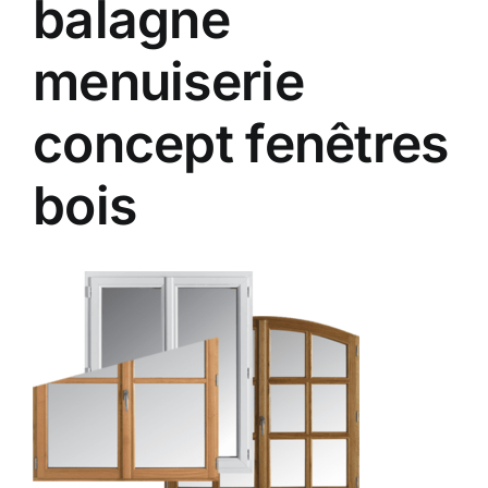
balagne
Contact
menuiserie
A propos
concept fenêtres
Clients
bois