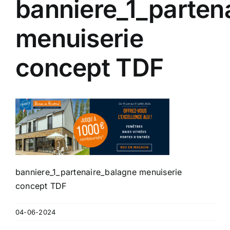
banniere_1_parten
Contact
menuiserie
A propos
concept TDF
Clients
banniere_1_partenaire_balagne menuiserie
concept TDF
04-06-2024